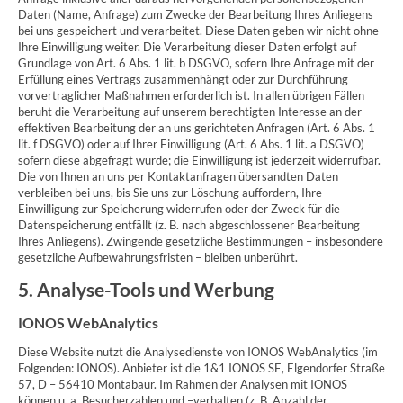
Daten (Name, Anfrage) zum Zwecke der Bearbeitung Ihres Anliegens
bei uns gespeichert und verarbeitet. Diese Daten geben wir nicht ohne
Ihre Einwilligung weiter. Die Verarbeitung dieser Daten erfolgt auf
Grundlage von Art. 6 Abs. 1 lit. b DSGVO, sofern Ihre Anfrage mit der
Erfüllung eines Vertrags zusammenhängt oder zur Durchführung
vorvertraglicher Maßnahmen erforderlich ist. In allen übrigen Fällen
beruht die Verarbeitung auf unserem berechtigten Interesse an der
effektiven Bearbeitung der an uns gerichteten Anfragen (Art. 6 Abs. 1
lit. f DSGVO) oder auf Ihrer Einwilligung (Art. 6 Abs. 1 lit. a DSGVO)
sofern diese abgefragt wurde; die Einwilligung ist jederzeit widerrufbar.
Die von Ihnen an uns per Kontaktanfragen übersandten Daten
verbleiben bei uns, bis Sie uns zur Löschung auffordern, Ihre
Einwilligung zur Speicherung widerrufen oder der Zweck für die
Datenspeicherung entfällt (z. B. nach abgeschlossener Bearbeitung
Ihres Anliegens). Zwingende gesetzliche Bestimmungen – insbesondere
gesetzliche Aufbewahrungsfristen – bleiben unberührt.
5. Analyse-Tools und Werbung
IONOS WebAnalytics
Diese Website nutzt die Analysedienste von IONOS WebAnalytics (im
Folgenden: IONOS). Anbieter ist die 1&1 IONOS SE, Elgendorfer Straße
57, D – 56410 Montabaur. Im Rahmen der Analysen mit IONOS
können u. a. Besucherzahlen und –verhalten (z. B. Anzahl der